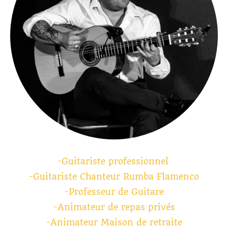
-Guitariste professionnel
-Guitariste Chanteur Rumba Flamenco
-Professeur de Guitare
-Animateur de repas privés
-Animateur Maison de retraite